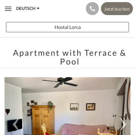
DEUTSCH
Jetzt buchen
Toggle
navigation
Hostal Lorca
Apartment with Terrace &
Pool
Previous
Next